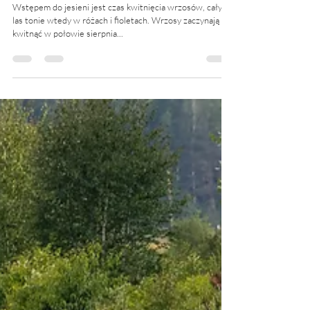
Wrzosowy las
Wstępem do jesieni jest czas kwitnięcia wrzosów, cały
las tonie wtedy w różach i fioletach. Wrzosy zaczynają
kwitnąć w połowie sierpnia...