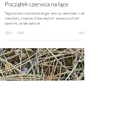
11 cze 2021
1 minut(y) czytania
Początek czerwca na łące
Tegoroczna wiosna była długa i leniwa, natomiast w lato
weszliśmy z kopyta. Kilka ciepłych, słonecznych dni
sprawiło, że łąki pokryła...