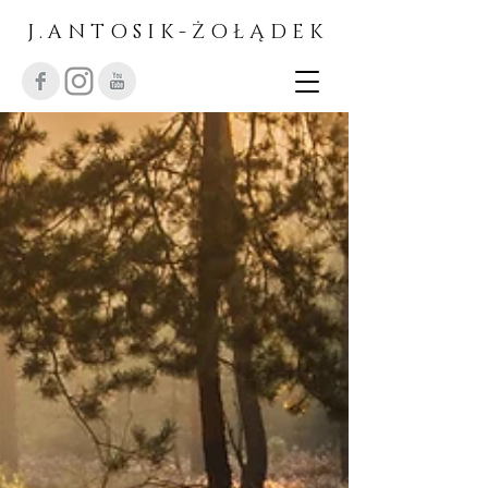
J . A N T O S I K - Ż O Ł Ą D E K