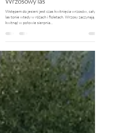
18 wrz 2021
2 minut(y) czytania
Wrzosowy las
Wstępem do jesieni jest czas kwitnięcia wrzosów, cały
las tonie wtedy w różach i fioletach. Wrzosy zaczynają
kwitnąć w połowie sierpnia...