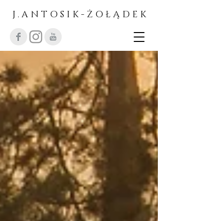
J . A N T O S I K - Ż O Ł Ą D E K