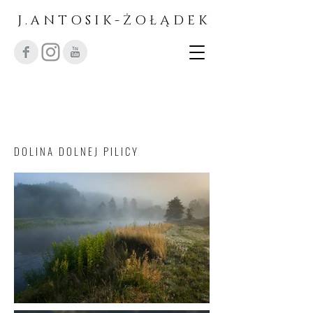
J . A N T O S I K - Ż O Ł Ą D E K
D O L I N A D O L N E J P I L I C Y